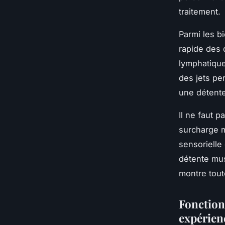
traitement.
Parmi les b
rapide des 
lymphatique,
des jets pe
une détente
Il ne faut p
surcharge m
sensorielle
détente mus
montre tou
Fonction
expérien