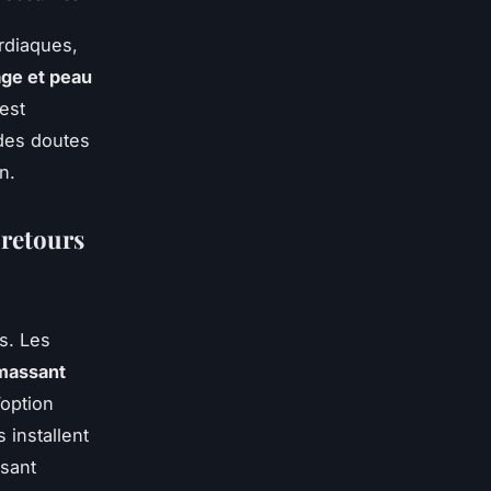
rdiaques,
ge et peau
 est
 des doutes
n.
 retours
s. Les
omassant
’option
 installent
ssant