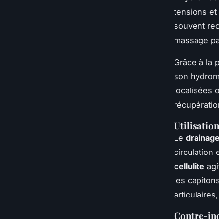
tensions et
souvent rec
massage par
Grâce à la 
son hydroma
localisées 
récupératio
Utilisation
Le
drainage
circulation 
cellulite
agi
les capiton
articulaire
Contre-indi