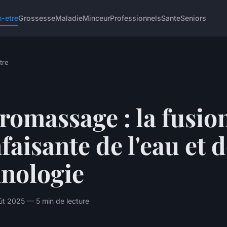
n-etre
Grossesse
Maladie
Minceur
Professionnels
Sante
Seniors
tre
omassage : la fusio
faisante de l'eau et d
hnologie
ût 2025 — 5 min de lecture