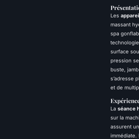
Présentati
Les
appare
massant hyd
spa gonflab
technologie
surface sou
pression se
buste, jamb
s’adresse p
et de multi
Expérience
La
séance 
sur la mach
assurent un
immédiate. 