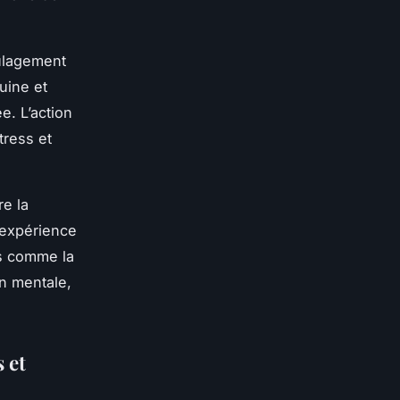
oulagement
uine et
e. L’action
tress et
re la
 expérience
es comme la
on mentale,
 et