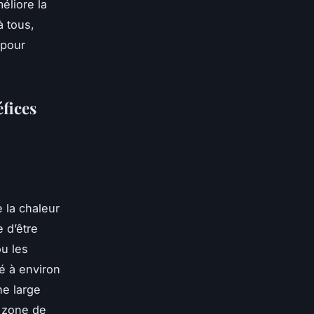
éliore la
à tous,
 pour
fices
 la chaleur
e d’être
ou les
é à environ
ne large
a zone de