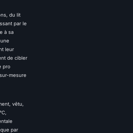
s, du lit
ssant par le
e à sa
r une
nt leur
nt de cibler
e pro
 sur-mesure
ent, vêtu,
°C,
entale
ique par