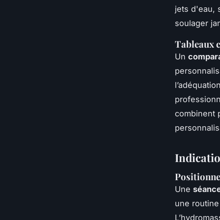
jets d'eau,
soulager ja
Tableaux c
Un
compara
personnalis
l’adéquation
professionn
combinent p
personnalis
Indicati
Positionne
Une
séance
une routine
L’hydromass