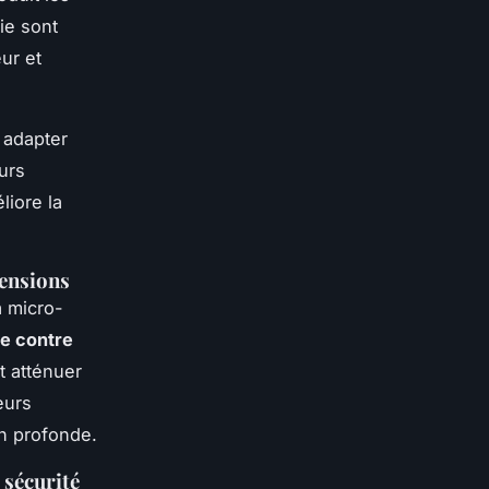
ie sont
ur et
 adapter
urs
liore la
tensions
a micro-
e contre
t atténuer
eurs
on profonde.
 sécurité