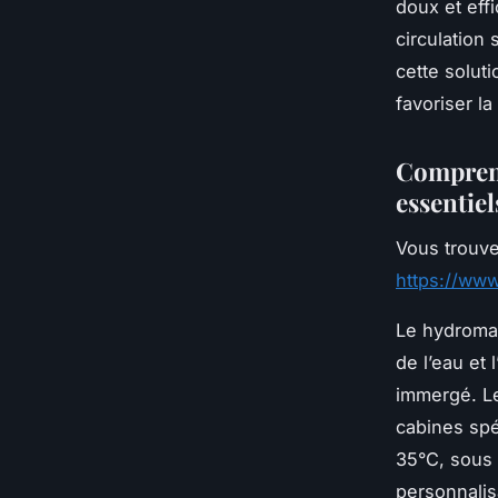
doux et eff
circulation 
cette solut
favoriser la
Comprend
essentiel
Vous trouve
https://ww
Le hydromas
de l’eau et 
immergé. Le
cabines spé
35°C, sous 
personnalis