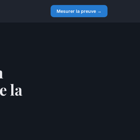
Mesurer la preuve →
n
e la