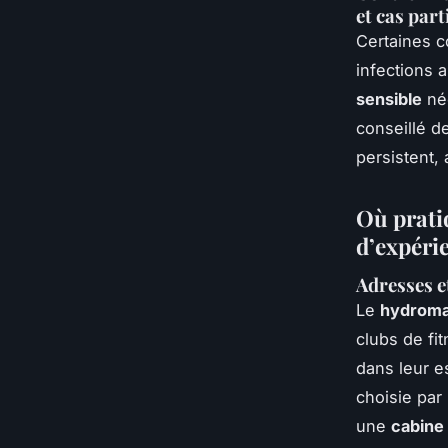
et cas part
Certaines c
infections 
sensible
néc
conseillé d
persistent,
Où pratiq
d’expéri
Adresses et
Le
hydrom
clubs de fi
dans leur es
choisie par 
une
cabine