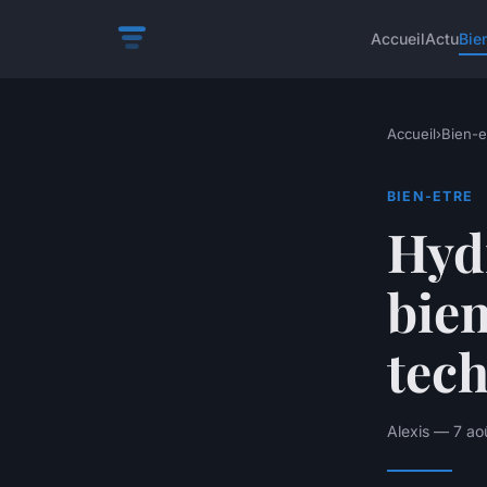
Accueil
Actu
Bie
Accueil
›
Bien-e
BIEN-ETRE
Hydr
bien
tec
Alexis — 7 ao