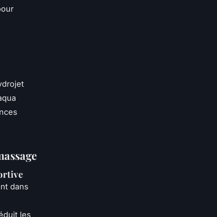
pour
ydrojet
 aqua
ences
omassage
ortive
ent dans
éduit les